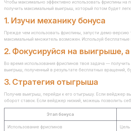
Чтобы максимально эффективно использовать фриспины на п
получить максимальный выигрыш, который потом будет легк
1. Изучи механику бонуса
Прежде чем использовать фриспины, запусти демо-версию тог
максимальный множитель возможен. Используй бесплатные 
2. Фокусируйся на выигрыше, а
Во время использования фриспинов твоя задача — получить
выигрыш, полученный в результате бесплатных вращений, б
3. Стратегия отыгрыша
Получив выигрыш, перейди к его отыгрышу. Если вейджер вы
оборот ставок. Если вейджер низкий, можешь позволить себ
Этап бонуса
Использование фриспинов
Цель