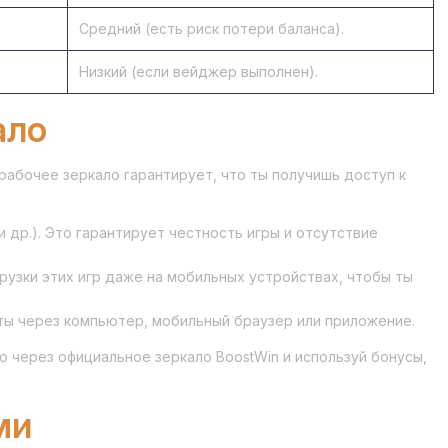
Средний (есть риск потери баланса).
Низкий (если вейджер выполнен).
ало
рабочее зеркало гарантирует, что ты получишь доступ к
 др.). Это гарантирует честность игры и отсутствие
рузки этих игр даже на мобильных устройствах, чтобы ты
 ты через компьютер, мобильный браузер или приложение.
о через официальное зеркало BoostWin и используй бонусы,
ми