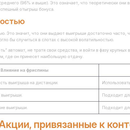
реднего (96% и выше). Это означает, что теоретически они 
успешный отыгрыш бонуса.
ностью
. Это значит, что они выдают выигрыши достаточно часто, 
огло бы случиться в слотах с высокой волатильностью.
ть” автомат, не тратя свои средства, и войти в фазу крупных 
м, где он принесет наибольшую отдачу.
Влияние на фриспины
сть выигрыша на дистанции.
Использоват
 выигрыши.
Подходит для
кие выигрыши.
Подходит для
Акции, привязанные к кон