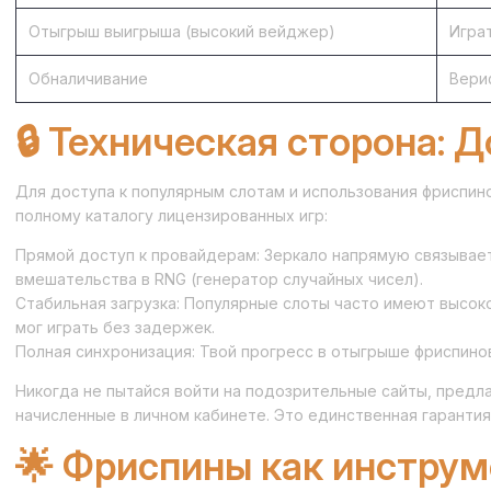
Отыгрыш выигрыша (высокий вейджер)
Играт
Обналичивание
Вери
🔒 Техническая сторона: 
Для доступа к популярным слотам и использования фриспин
полному каталогу лицензированных игр:
Прямой доступ к провайдерам: Зеркало напрямую связывает 
вмешательства в RNG (генератор случайных чисел).
Стабильная загрузка: Популярные слоты часто имеют высоко
мог играть без задержек.
Полная синхронизация: Твой прогресс в отыгрыше фриспино
Никогда не пытайся войти на подозрительные сайты, предла
начисленные в личном кабинете. Это единственная гаранти
🌟 Фриспины как инструм